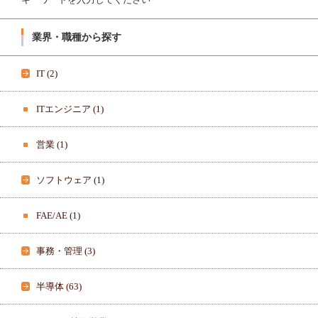
1
ん
8
の
0
プ
0
ロ
業界・職種から探す
3
フ
3
ィ
6
ー
3
ル
IT
(2)
8
を
3
T
7
w
8
i
ITエンジニア
(1)
さ
t
ん
t
の
e
営業
(1)
プ
r
ロ
で
フ
表
ィ
示
ソフトウェア
(1)
ー
ル
を
F
FAE/AE
(1)
a
c
e
b
事務・管理
(3)
o
o
k
で
半導体
(63)
表
示