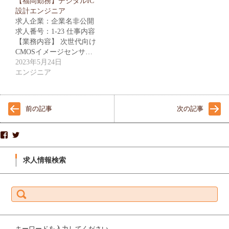
【福岡勤務】デジタルIC
設計エンジニア
求人企業：企業名非公開
求人番号：1-23 仕事内容
【業務内容】 次世代向け
CMOSイメージセンサ…
2023年5月24日
エンジニア
前の記事
次の記事
株
S
式
P
会
R
社
I
求人情報検索
ス
N
プ
G
リ
B
ン
O
検
グ
A
索:
ボ
R
ー
D
ド-
_
1
K
9
K
7
さ
キーワードを入力してください