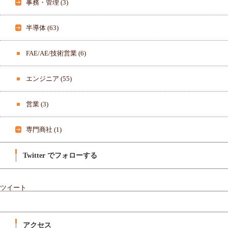
事務・管理
(3)
o
o
k
で
半導体
(63)
表
示
FAE/AE/技術営業
(6)
エンジニア
(55)
営業
(3)
専門商社
(1)
Twitter でフォローする
ツイート
アクセス