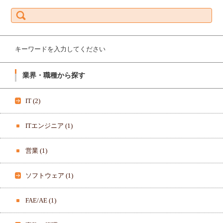
ン
O
検
グ
A
索:
ボ
R
ー
D
ド-
_
1
K
9
K
7
さ
キーワードを入力してください
1
ん
8
の
0
プ
0
ロ
業界・職種から探す
3
フ
3
ィ
6
ー
3
ル
IT
(2)
8
を
3
T
7
w
8
i
ITエンジニア
(1)
さ
t
ん
t
の
e
営業
(1)
プ
r
ロ
で
フ
表
ィ
示
ソフトウェア
(1)
ー
ル
を
F
FAE/AE
(1)
a
c
e
b