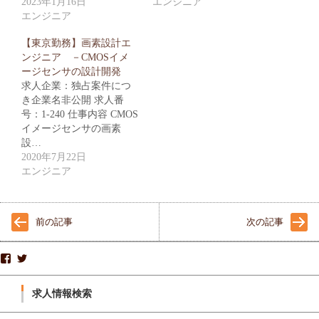
2023年1月16日
エンジニア
エンジニア
【東京勤務】画素設計エ
ンジニア －CMOSイメ
ージセンサの設計開発
求人企業：独占案件につ
き企業名非公開 求人番
号：1-240 仕事内容 CMOS
イメージセンサの画素
設…
2020年7月22日
エンジニア
前の記事
次の記事
株
S
式
P
会
R
社
I
求人情報検索
ス
N
プ
G
リ
B