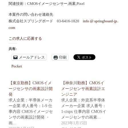
関連技術：CMOSイメージセンサー,画素,Pixel
本案件の問い合わせ連絡先
株式会社スプリングボード 03-6416-1820
info @ springboard-jp.
com
この求人に応募する
共有:
メールアドレス
印刷
Pocket
【東京勤務】CMOSイメ
【神奈川勤務】CMOSイ
ージセンサの画素設計開
メージセンサ画素設計エ
発
ンジニア
求人企業：半導体メーカ
求人企業：外資系半導体
ー企業 求人番号：1-9 仕
メーカー企業 求人番号：
事内容 CMOSイメージセ
1-cispx 仕事内容 CMOSイ
ンサの画素設計開発 ・
メージセンサの画素…
画…
2023年1月15日