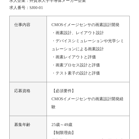
求人企業：外資系大手半導体メーカー企業
求人番号：SJ00-01
仕事内容
CMOSイメージセンサの画素設計開発
・画素設計、レイアウト設計
・デバイスシミュレーションや光学シミ
ュレーションによる画素設計
・画素レイアウトと評価
・画素プロセス設計と評価
・テスト素子の設計と評価
応募資格
【必須要件】
CMOSイメージセンサの画素設計開発経
験
募集年齢
25歳～49歳
【制限理由】