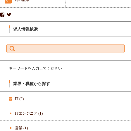
株
S
式
P
会
R
社
I
求人情報検索
ス
N
プ
G
リ
B
ン
O
検
グ
A
索:
ボ
R
ー
D
ド-
_
1
K
9
K
7
さ
キーワードを入力してください
1
ん
8
の
0
プ
0
ロ
業界・職種から探す
3
フ
3
ィ
6
ー
3
ル
IT
(2)
8
を
3
T
7
w
8
i
ITエンジニア
(1)
さ
t
ん
t
の
e
営業
(1)
プ
r