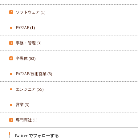
ロ
で
フ
表
ィ
示
ソフトウェア
(1)
ー
ル
を
F
FAE/AE
(1)
a
c
e
b
事務・管理
(3)
o
o
k
で
半導体
(63)
表
示
FAE/AE/技術営業
(6)
エンジニア
(55)
営業
(3)
専門商社
(1)
Twitter でフォローする