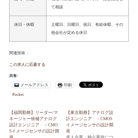
て相談
休日・休暇
土曜日、日曜日、祝日、有給休暇、その
他会社が定める休日
関連技術：
この求人に応募する
共有:
メールアドレス
印刷
Pocket
【福岡勤務】リーダー/マ
【東京勤務】アナログ設
ネージャー候補アナログ
計エンジニア －CMOS
設計エンジニア －CMO
イメージセンサの設計開
Sイメージセンサの設計開
発
発
求人企業：独占案件につ