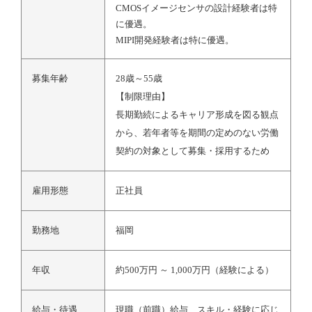
CMOSイメージセンサの設計経験者は特
に優遇。
MIPI開発経験者は特に優遇。
募集年齢
28歳～55歳
【制限理由】
長期勤続によるキャリア形成を図る観点
から、若年者等を期間の定めのない労働
契約の対象として募集・採用するため
雇用形態
正社員
勤務地
福岡
年収
約500万円 ～ 1,000万円（経験による）
給与・待遇
現職（前職）給与、スキル・経験に応じ