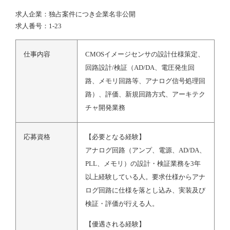
求人企業：独占案件につき企業名非公開
求人番号：1-23
仕事内容
CMOSイメージセンサの設計仕様策定、
回路設計/検証（AD/DA、電圧発生回
路、メモリ回路等、アナログ信号処理回
路）、評価、新規回路方式、アーキテク
チャ開発業務
応募資格
【必要となる経験】
アナログ回路（アンプ、電源、AD/DA、
PLL、メモリ）の設計・検証業務を3年
以上経験している人。要求仕様からアナ
ログ回路に仕様を落とし込み、実装及び
検証・評価が行える人。
【優遇される経験】