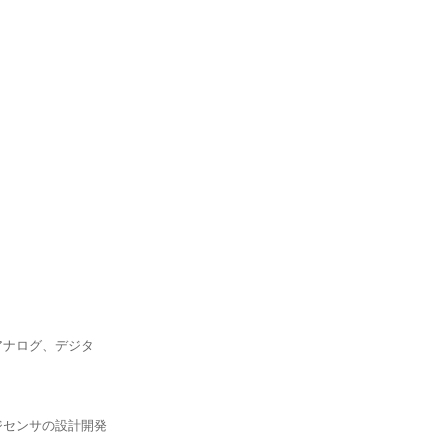
アナログ、デジタ