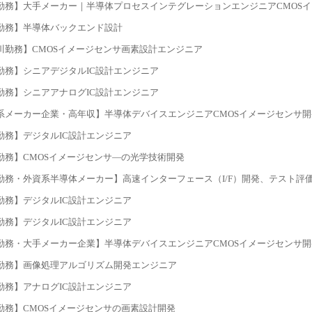
勤務】リーダー/マネージャー候補アナログ設計エンジニア －CMOSイメー
勤務】大手メーカー｜半導体プロセスインテグレーションエンジニアCMOS
勤務】半導体バックエンド設計
川勤務】CMOSイメージセンサ画素設計エンジニア
勤務】シニアデジタルIC設計エンジニア
勤務】シニアアナログIC設計エンジニア
系メーカー企業・高年収】半導体デバイスエンジニアCMOSイメージセンサ開
勤務】デジタルIC設計エンジニア
勤務】CMOSイメージセンサ―の光学技術開発
勤務・外資系半導体メーカー】高速インターフェース（I/F）開発、テスト評
勤務】デジタルIC設計エンジニア
勤務】デジタルIC設計エンジニア
勤務・大手メーカー企業】半導体デバイスエンジニアCMOSイメージセンサ開
勤務】画像処理アルゴリズム開発エンジニア
勤務】アナログIC設計エンジニア