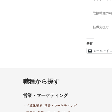
サイトマッ
取扱職種の
転職支援サ
共有:
メールアド
職種から探す
営業・マーケティング