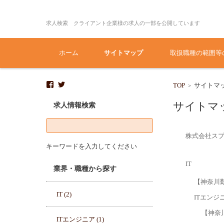
求人検
コンテンツに移動
ホーム
サイトマップ
取扱職種の範囲等
株
S
TOP
サイトマ
>
式
P
会
R
社
I
サイトマ
求人情報検索
ス
N
プ
G
検
リ
B
索:
ン
O
グ
A
株式会社ス
ボ
R
キーワードを入力してください
ー
D
ド-
_
1
K
IT
9
K
業界・職種から探す
7
さ
1
ん
【神奈川
8
の
0
IT
(2)
プ
ITエンジ
0
ロ
3
フ