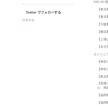
【上場企業/半
専門商社
(1)
FAE/AE
【東京
Twitter でフォローする
【東京勤
ツイート
【大阪
【横浜
【上場企業
【名古
エンジニ
【神奈
【神奈
【東京
【実務
ル、画
【福岡