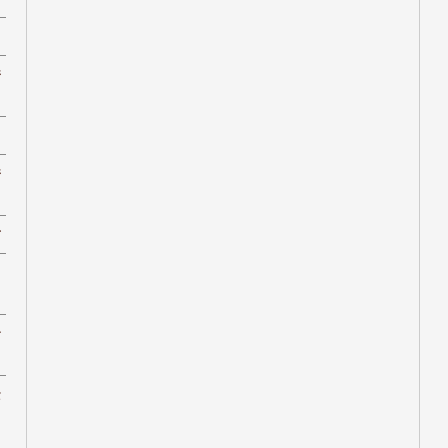
ジ
ジ
ア
ー
ナ
セ
イ