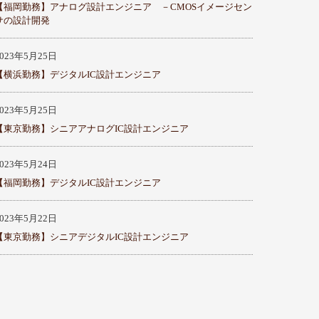
【福岡勤務】アナログ設計エンジニア －CMOSイメージセン
サの設計開発
2023年5月25日
【横浜勤務】デジタルIC設計エンジニア
2023年5月25日
【東京勤務】シニアアナログIC設計エンジニア
2023年5月24日
【福岡勤務】デジタルIC設計エンジニア
2023年5月22日
【東京勤務】シニアデジタルIC設計エンジニア