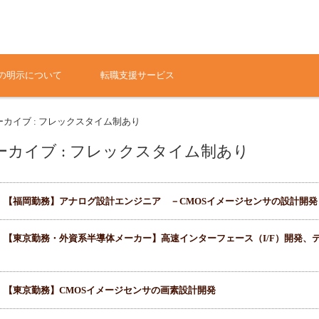
の明示について
転職支援サービス
カイブ : フレックスタイム制あり
ーカイブ : フレックスタイム制あり
日
【福岡勤務】アナログ設計エンジニア －CMOSイメージセンサの設計開発
日
【東京勤務・外資系半導体メーカー】高速インターフェース（I/F）開発、
日
【東京勤務】CMOSイメージセンサの画素設計開発