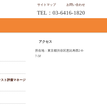
サイトマップ
お問い合わせ
TEL：03-6416-1820
アクセス
所在地：東京都渋谷区恵比寿西2-8-
7-5F
テスト評価マネージ