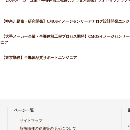
6日
【大手メーカー企業・半導体前工程露光プロセス開発】フォトリソグラフ
日
【神奈川勤務・研究開発】CMOSイメージセンサーアナログ設計開発エンジ
日
【大手メーカー企業・半導体前工程プロセス開発】CMOSイメージセンサ
ジニア
日
【東京勤務】半導体品質サポートエンジニア
事
ページ一覧
サイトマップ
取扱職種の範囲等の明示について