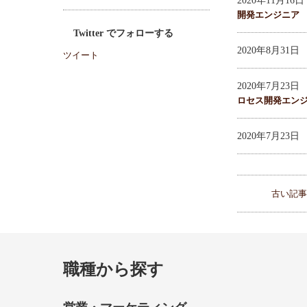
2020年11月1
開発エンジニア
Twitter でフォローする
2020年8月31
ツイート
2020年7月23
ロセス開発エン
2020年7月23
古い記
職種から探す