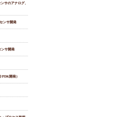
センサのアナログ、
センサ開発
センサ開発
/PDK開発）