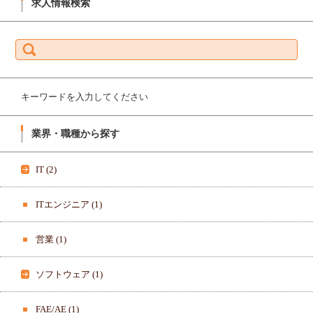
求人情報検索
ス
N
プ
G
リ
B
ン
O
検
グ
A
索:
ボ
R
ー
D
ド-
_
1
K
9
K
7
さ
キーワードを入力してください
1
ん
8
の
0
プ
0
ロ
業界・職種から探す
3
フ
3
ィ
6
ー
3
ル
IT
(2)
8
を
3
T
7
w
8
i
ITエンジニア
(1)
さ
t
ん
t
の
e
営業
(1)
プ
r
ロ
で
フ
表
ィ
示
ソフトウェア
(1)
ー
ル
を
F
FAE/AE
(1)
a