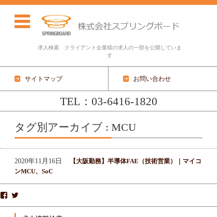
求人検索 クライアント企業様の求人の一部を公開していま
す
サイトマップ
お問い合わせ
TEL：03-6416-1820
コンテンツに移動
タグ別アーカイブ : MCU
2020年11月16日
【大阪勤務】半導体FAE（技術営業）｜マイコ
ンMCU、SoC
株
S
式
P
会
R
社
I