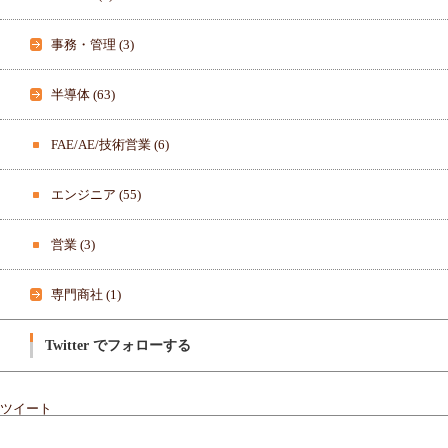
c
e
b
事務・管理
(3)
o
o
k
で
半導体
(63)
表
示
FAE/AE/技術営業
(6)
エンジニア
(55)
営業
(3)
専門商社
(1)
Twitter でフォローする
ツイート