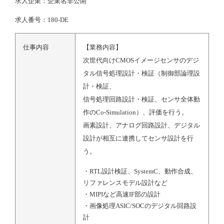
求人企業：企業名非公開
求人番号：180-DE
仕事内容
【業務内容】
次世代向けCMOSイメージセンサのデジ
タル信号処理設計・検証（制御部論理設
計・検証、
信号処理回路設計・検証、センサ全体動
作のCo-Simulation）、評価を行う。
画素設計、アナログ回路設計、デジタル
設計が相互に連携してセンサ設計を行
う。
・RTL設計検証、SystemC、動作合成、
リファレンスモデル設計など
・MIPIなど高速IF部の設計
・画像処理ASIC/SOCのデジタル回路設
計