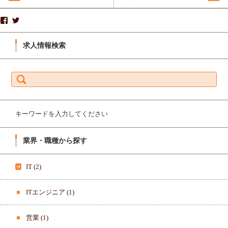
株
S
式
P
会
R
社
I
求人情報検索
ス
N
プ
G
リ
B
ン
O
検
グ
A
索:
ボ
R
ー
D
ド-
_
1
K
9
K
7
さ
キーワードを入力してください
1
ん
8
の
0
プ
0
ロ
業界・職種から探す
3
フ
3
ィ
6
ー
3
ル
IT
(2)
8
を
3
T
7
w
8
i
ITエンジニア
(1)
さ
t
ん
t
の
e
営業
(1)
プ
r
ロ
で