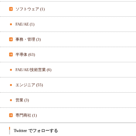
フ
表
ィ
示
ソフトウェア
(1)
ー
ル
を
F
FAE/AE
(1)
a
c
e
b
事務・管理
(3)
o
o
k
で
半導体
(63)
表
示
FAE/AE/技術営業
(6)
エンジニア
(55)
営業
(3)
専門商社
(1)
Twitter でフォローする