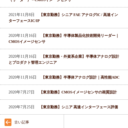
2021年11月8日
【東京勤務】シニア FAE アナログIC / 高速イン
ターフェースIC/IP
2020年11月16日
【東京勤務】半導体製品化技術開発リーダー｜
CMOSイメージセンサ
2020年11月16日
【東京勤務・外資系企業】半導体アナログ設計
とプロダクト管理エンジニア
2020年11月16日
【東京勤務】半導体アナログ設計｜高性能ADC
2020年7月27日
【東京勤務】CMOSイメージセンサの画質設計
2020年7月25日
【東京勤務】シニア 高速インターフェース評価
古い記事