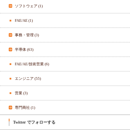
ィ
示
ソフトウェア
(1)
ー
ル
を
F
FAE/AE
(1)
a
c
e
b
事務・管理
(3)
o
o
k
で
半導体
(63)
表
示
FAE/AE/技術営業
(6)
エンジニア
(55)
営業
(3)
専門商社
(1)
Twitter でフォローする