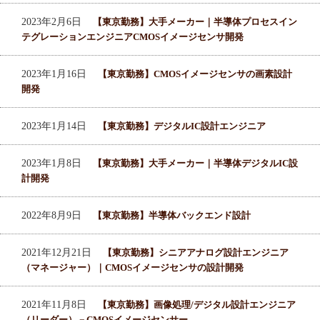
2023年2月6日
【東京勤務】大手メーカー｜半導体プロセスイン
テグレーションエンジニアCMOSイメージセンサ開発
2023年1月16日
【東京勤務】CMOSイメージセンサの画素設計
開発
2023年1月14日
【東京勤務】デジタルIC設計エンジニア
2023年1月8日
【東京勤務】大手メーカー｜半導体デジタルIC設
計開発
2022年8月9日
【東京勤務】半導体バックエンド設計
2021年12月21日
【東京勤務】シニアアナログ設計エンジニア
（マネージャー）｜CMOSイメージセンサの設計開発
2021年11月8日
【東京勤務】画像処理/デジタル設計エンジニア
（リーダー）－CMOSイメージセンサー