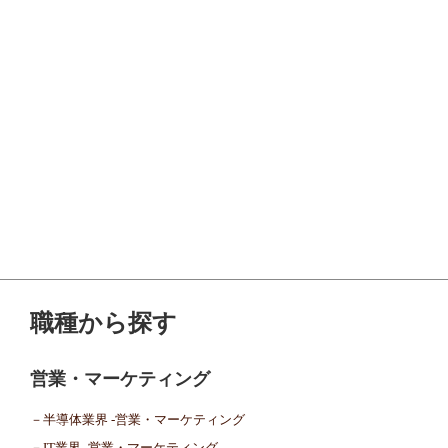
職種から探す
営業・マーケティング
－半導体業界 -営業・マーケティング
－IT業界 -営業・マーケティング