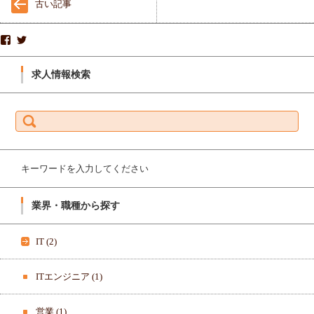
古い記事
株
S
式
P
会
R
社
I
求人情報検索
ス
N
プ
G
リ
B
ン
O
検
グ
A
索:
ボ
R
ー
D
ド-
_
1
K
9
K
7
さ
キーワードを入力してください
1
ん
8
の
0
プ
0
ロ
業界・職種から探す
3
フ
3
ィ
6
ー
3
ル
IT
(2)
8
を
3
T
7
w
8
i
ITエンジニア
(1)
さ
t
ん
t
の
e
営業
(1)
プ
r