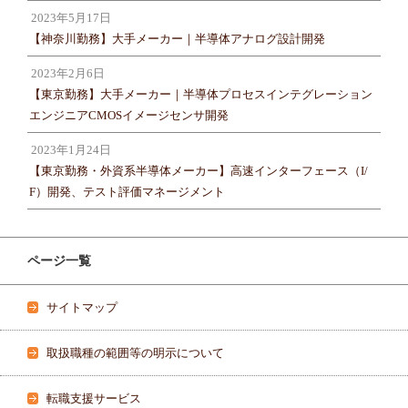
2023年5月17日
【神奈川勤務】大手メーカー｜半導体アナログ設計開発
2023年2月6日
【東京勤務】大手メーカー｜半導体プロセスインテグレーション
エンジニアCMOSイメージセンサ開発
2023年1月24日
【東京勤務・外資系半導体メーカー】高速インターフェース（I/
F）開発、テスト評価マネージメント
ページ一覧
サイトマップ
取扱職種の範囲等の明示について
転職支援サービス